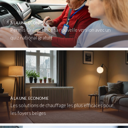
À LA UNE
,
ECONOMIE
Permis Online lance sa nouvelle version avec un
quiz national gratuit
À LA UNE
,
ECONOMIE
Les solutions de chauffage les plus efficaces pour
les foyers belges