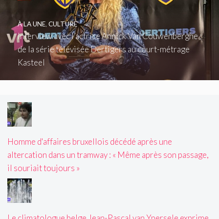
À LA UNE
,
CULTURE
Interview avec l’actrice Annick Van Couwenberghe :
de la série télévisée Dertigers au court-métrage
Kasteel
Homme d'affaires bruxellois décédé après une
altercation dans un tramway : « Même après son passage,
il souriait toujours »
Le climatologue belge Jean-Pascal van Ypersele exprime