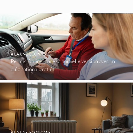
À LA UNE
,
ECONOMIE
Permis Online lance sa nouvelle version avec un
quiz national gratuit
À LA UNE
,
ECONOMIE