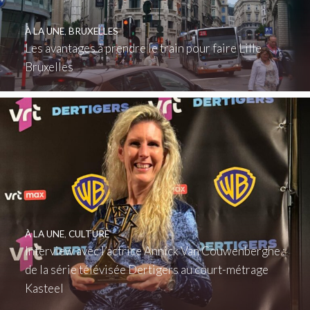
À LA UNE
,
BRUXELLES
Les avantages à prendre le train pour faire Lille
Bruxelles
À LA UNE
,
CULTURE
Interview avec l’actrice Annick Van Couwenberghe :
de la série télévisée Dertigers au court-métrage
Kasteel