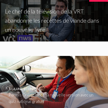
Le chef de la télévision de la VRT
abandonne les recettes de viande dans
un nouveau livre
À LA UNE
,
ECONOMIE
Permis Online lance sa nouvelle version avec un
quiz national gratuit