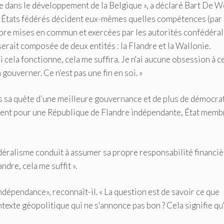
ue dans le développement de la Belgique », a déclaré Bart De 
s États fédérés décident eux-mêmes quelles compétences (par
ore mises en commun et exercées par les autorités confédéra
erait composée de deux entités : la Flandre et la Wallonie.
i cela fonctionne, cela me suffira. Je n'ai aucune obsession à c
gouverner. Ce n'est pas une fin en soi. »
ans sa quête d’une meilleure gouvernance et de plus de démocrat
ment pour une République de Flandre indépendante, État memb
édéralisme conduit à assumer sa propre responsabilité financiè
dre, cela me suffit ».
dépendance», reconnaît-il. « La question est de savoir ce que
texte géopolitique qui ne s'annonce pas bon ? Cela signifie qu'