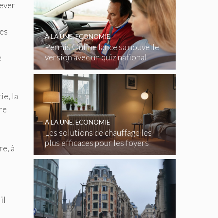
Wever
les
À LA UNE
,
ECONOMIE
Permis Online lance sa nouvelle
version avec un quiz national
e
gratuit
ie, la
re
À LA UNE
,
ECONOMIE
Les solutions de chauffage les
plus efficaces pour les foyers
re, à
belges
il