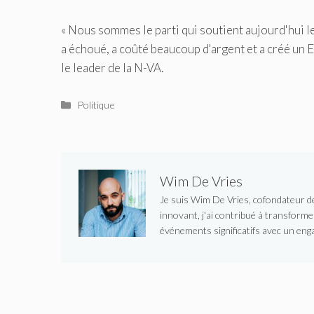
« Nous sommes le parti qui soutient aujourd'hui
a échoué, a coûté beaucoup d'argent et a créé un Et
le leader de la N-VA.
Catégories
Politique
Wim De Vries
Je suis Wim De Vries, cofondateur de 
innovant, j'ai contribué à transform
événements significatifs avec un enga