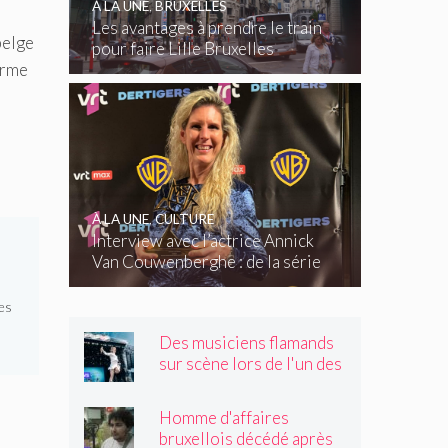
À LA UNE
,
BRUXELLES
Les avantages à prendre le train
belge
pour faire Lille Bruxelles
firme
À LA UNE
,
CULTURE
Interview avec l’actrice Annick
Van Couwenberghe : de la série
télévisée Dertigers au court-
métrage Kasteel
es
Des musiciens flamands
sur scène lors de l'un des
plus grands festivals de
Wallonie
Homme d'affaires
bruxellois décédé après