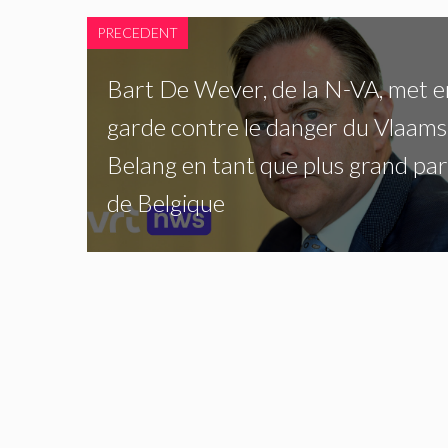
PRECEDENT
Bart De Wever, de la N-VA, met e
garde contre le danger du Vlaams
Belang en tant que plus grand par
de Belgique