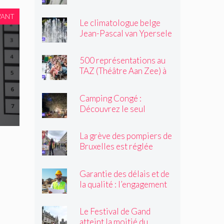
une altercation dans un
tramway : « Même après
VANT
Le climatologue belge
son passage, il souriait
Jean-Pascal van Ypersele
toujours »
exprime sa colère
500 représentations au
TAZ (Théâtre Aan Zee) à
Ostende
Camping Congé :
Découvrez le seul
camping de Bruxelles cet
été !
La grève des pompiers de
Bruxelles est réglée
Garantie des délais et de
la qualité : l’engagement
du réseau avenir
rénovations
Le Festival de Gand
atteint la moitié du