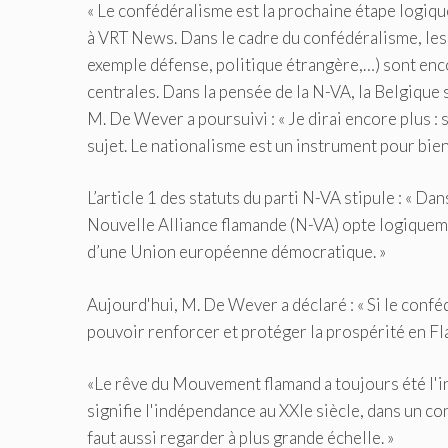
« Le confédéralisme est la prochaine étape logiq
à VRT News.
Dans le cadre du confédéralisme, le
exemple défense, politique étrangère,…) sont enc
centrales.
Dans la pensée de la N-VA, la Belgique s
M. De Wever a poursuivi : « Je dirai encore plus : s
sujet. Le nationalisme est un instrument pour bien 
L’article 1 des statuts du parti N-VA stipule : « D
Nouvelle Alliance flamande (N-VA) opte logique
d’une Union européenne démocratique. »
Aujourd'hui, M. De Wever a déclaré : « Si le conf
pouvoir renforcer et protéger la prospérité en Flan
«Le rêve du Mouvement flamand a toujours été l'in
signifie l'indépendance au XXIe siècle, dans un con
faut aussi regarder à plus grande échelle. »