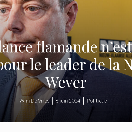
ance flamande n’est
pour le leader de la
Wever
Wim De Vries
6 juin 2024
Politique