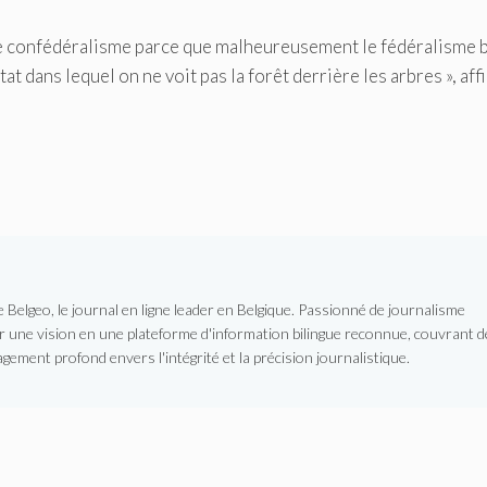
 le confédéralisme parce que malheureusement le fédéralisme 
at dans lequel on ne voit pas la forêt derrière les arbres », af
Belgeo, le journal en ligne leader en Belgique. Passionné de journalisme
er une vision en une plateforme d'information bilingue reconnue, couvrant d
gement profond envers l'intégrité et la précision journalistique.