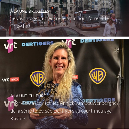
À LA UNE
,
BRUXELLES
Les avantages à prendre le train pour faire Lille
Bruxelles
À LA UNE
,
CULTURE
Interview avec l’actrice Annick Van Couwenberghe :
de la série télévisée Dertigers au court-métrage
Kasteel