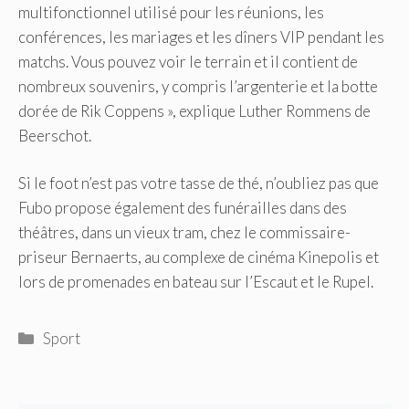
multifonctionnel utilisé pour les réunions, les
conférences, les mariages et les dîners VIP pendant les
matchs.
Vous pouvez voir le terrain et il contient de
nombreux souvenirs, y compris l’argenterie et la botte
dorée de Rik Coppens », explique Luther Rommens de
Beerschot.
Si le foot n’est pas votre tasse de thé, n’oubliez pas que
Fubo propose également des funérailles dans des
théâtres, dans un vieux tram, chez le commissaire-
priseur Bernaerts, au complexe de cinéma Kinepolis et
lors de promenades en bateau sur l’Escaut et le Rupel.
Catégories
Sport