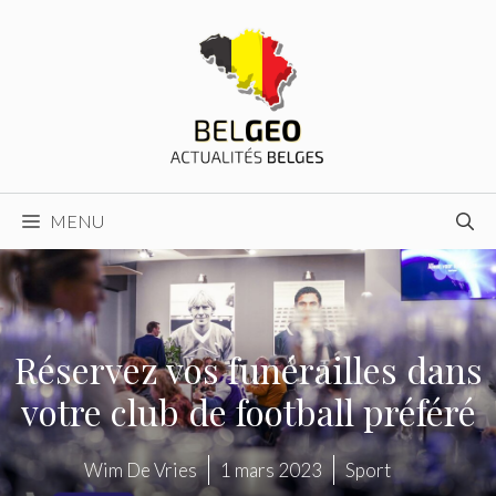
Aller
au
contenu
MENU
Réservez vos funérailles dans
votre club de football préféré
Wim De Vries
1 mars 2023
Sport