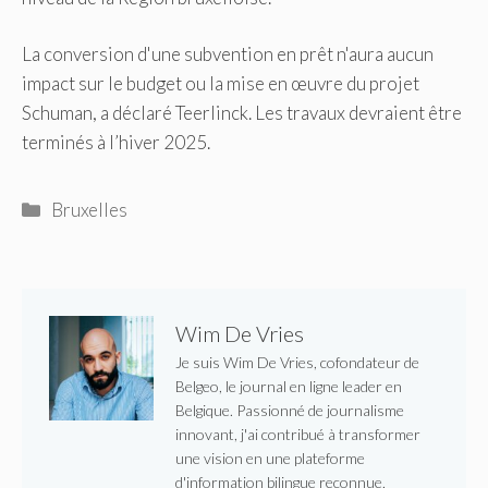
La conversion d'une subvention en prêt n'aura aucun
impact sur le budget ou la mise en œuvre du projet
Schuman, a déclaré Teerlinck. Les travaux devraient être
terminés à l’hiver 2025.
Catégories
Bruxelles
Wim De Vries
Je suis Wim De Vries, cofondateur de
Belgeo, le journal en ligne leader en
Belgique. Passionné de journalisme
innovant, j'ai contribué à transformer
une vision en une plateforme
d'information bilingue reconnue,