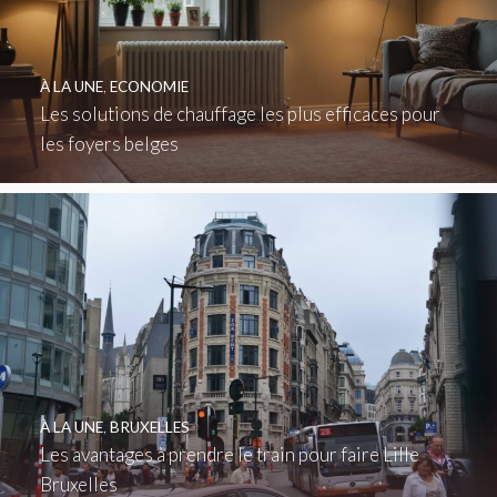
À LA UNE
,
ECONOMIE
Les solutions de chauffage les plus efficaces pour
les foyers belges
À LA UNE
,
BRUXELLES
Les avantages à prendre le train pour faire Lille
Bruxelles