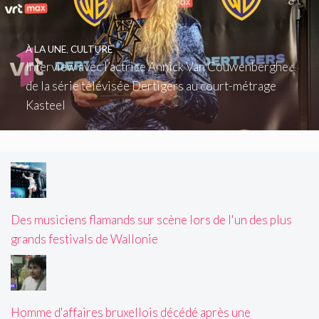
À LA UNE
,
CULTURE
Interview avec l’actrice Annick Van Couwenberghe :
de la série télévisée Dertigers au court-métrage
Kasteel
Des musiciens flamands sur scène lors de l'un des plus
grands festivals de Wallonie
Homme d'affaires bruxellois décédé après une