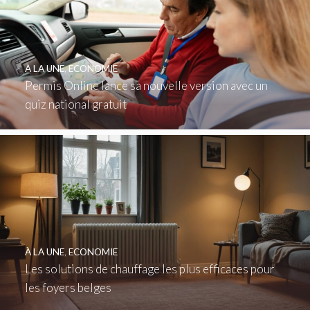
À LA UNE
,
ECONOMIE
Permis Online lance sa nouvelle version avec un
quiz national gratuit
À LA UNE
,
ECONOMIE
Les solutions de chauffage les plus efficaces pour
les foyers belges