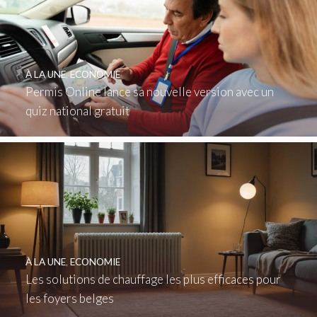
À LA UNE
,
ECONOMIE
Permis Online lance sa nouvelle version avec un
quiz national gratuit
À LA UNE
,
ECONOMIE
Les solutions de chauffage les plus efficaces pour
les foyers belges