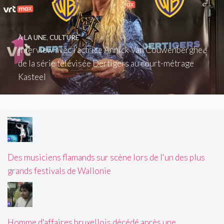
À LA UNE
,
CULTURE
Interview avec l’actrice Annick Van Couwenberghe :
de la série télévisée Dertigers au court-métrage
Kasteel
Des musiciens flamands sur scène lors de l'un des plus
grands festivals de Wallonie
Homme d'affaires bruxellois décédé après une