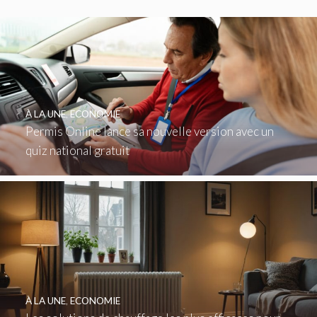
À LA UNE
,
ECONOMIE
Permis Online lance sa nouvelle version avec un
quiz national gratuit
À LA UNE
,
ECONOMIE