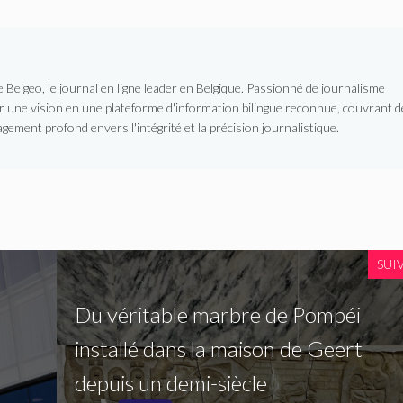
Belgeo, le journal en ligne leader en Belgique. Passionné de journalisme
er une vision en une plateforme d'information bilingue reconnue, couvrant d
gement profond envers l'intégrité et la précision journalistique.
SUI
Du véritable marbre de Pompéi
installé dans la maison de Geert
depuis un demi-siècle