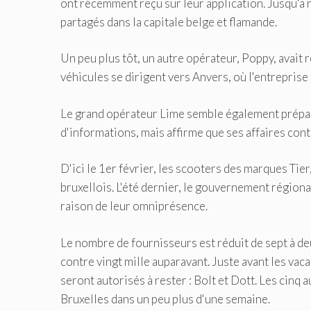
ont récemment reçu sur leur application. Jusqu'à 
partagés dans la capitale belge et flamande.
Un peu plus tôt, un autre opérateur, Poppy, avait 
véhicules se dirigent vers Anvers, où l'entreprise 
Le grand opérateur Lime semble également prépare
d'informations, mais affirme que ses affaires co
D'ici le 1er février, les scooters des marques Tie
bruxellois. L'été dernier, le gouvernement régiona
raison de leur omniprésence.
Le nombre de fournisseurs est réduit de sept à deux
contre vingt mille auparavant. Juste avant les va
seront autorisés à rester : Bolt et Dott. Les cinq 
Bruxelles dans un peu plus d'une semaine.