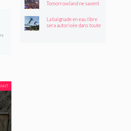
Tomorrowland ne savent
pas toujours quelles
drogues ils achètent !
La baignade en eau libre
sera autorisée dans toute
la Flandre à partir de l'été
es
prochain, sauf
interdiction expresse
VANT