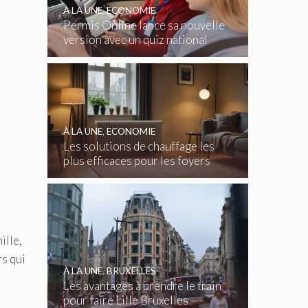
À LA UNE
,
ECONOMIE
Permis Online lance sa nouvelle
version avec un quiz national
gratuit
À LA UNE
,
ECONOMIE
Les solutions de chauffage les
plus efficaces pour les foyers
belges
ille,
rs qui
À LA UNE
,
BRUXELLES
Les avantages à prendre le train
pour faire Lille Bruxelles