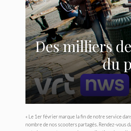
Des milliers d
du p
« Le 1er février marque la fin de notre service dan
nombre de nos scooters partagés. Rendez-vous dans 