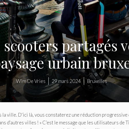
e scooters partagés v
aysage urbain bruxe
Wim De Vries
29 mars 2024
Bruxelles
s la ville. D'ici là, vous constaterez une réduction progressive
d'autres villes ! » C’est le message que les utilisateurs de T