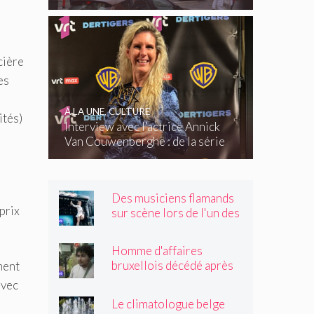
cière
es
À LA UNE
,
CULTURE
ités)
Interview avec l’actrice Annick
Van Couwenberghe : de la série
télévisée Dertigers au court-
métrage Kasteel
Des musiciens flamands
prix
sur scène lors de l'un des
plus grands festivals de
Wallonie
Homme d'affaires
bruxellois décédé après
ment
une altercation dans un
avec
tramway : « Même après
Le climatologue belge
son passage, il souriait