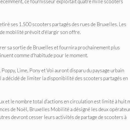
récemment, ce fournisseur exploitait quatre mille scooters
retiré ses 1.500 scooters partagés des rues de Bruxelles. Les
de mobilité prévoit d'élargir son offre.
r sa sortie de Bruxelles et fournira prochainement plus
ntinuent comme d'habitude pour le moment.
r, Poppy, Lime, Pony et Voi auront disparu du paysage urbain
l a décidé de limiter la disponibilité des scooters partagés en
 et le nombre total d'actions en circulation est limité à huit m
cances de Noël, Bruxelles Mobilité a désigné les deux opérateu
autres devront cesser leurs activités de partage de scooters à