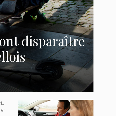
ont disparaître
llois
 du
ier