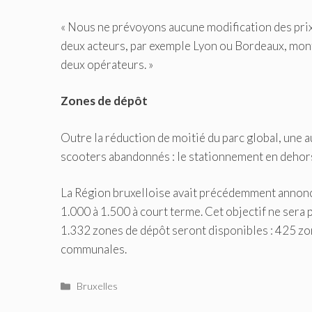
« Nous ne prévoyons aucune modification des prix »
deux acteurs, par exemple Lyon ou Bordeaux, mon
deux opérateurs. »
Zones de dépôt
Outre la réduction de moitié du parc global, une a
scooters abandonnés : le stationnement en dehors 
La Région bruxelloise avait précédemment annonc
1.000 à 1.500 à court terme. Cet objectif ne sera p
1.332 zones de dépôt seront disponibles : 425 zon
communales.
Catégories
Bruxelles