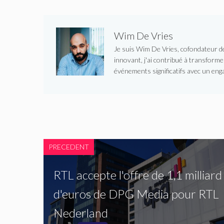
Wim De Vries
Je suis Wim De Vries, cofondateur de 
innovant, j'ai contribué à transform
événements significatifs avec un enga
PRECEDENT
RTL accepte l'offre de 1,1 milliard
d'euros de DPG Media pour RTL
Nederland