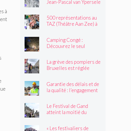
Jean-Pascal van Ypersele
toujours »
exprime sa colère
es à
500 représentations au
ment
TAZ (Théâtre Aan Zee) à
Ostende
Camping Congé :
Découvrez le seul
camping de Bruxelles cet
s
été !
La grève des pompiers de
Bruxelles est réglée
e
Garantie des délais et de
que
la qualité : l’engagement
du réseau avenir
rénovations
Le Festival de Gand
atteint la moitié du
parcours
« Les festivaliers de