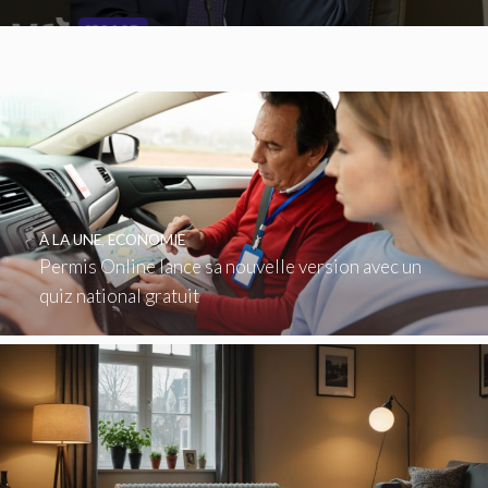
À LA UNE
,
ECONOMIE
Permis Online lance sa nouvelle version avec un
quiz national gratuit