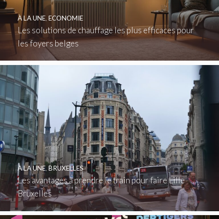
À LA UNE
,
ECONOMIE
Les solutions de chauffage les plus efficaces pour
les foyers belges
À LA UNE
,
BRUXELLES
Les avantages à prendre le train pour faire Lille
Bruxelles