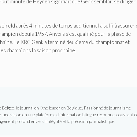
but minute de Heynen signifiait que Genk semblait se diriger
ireld après 4 minutes de temps additionnel a suffi à assurer
hampion depuis 1957. Anvers s’est qualifié pour la phase de
chaine. Le KRC Genk a terminé deuxième du championnat et
e des champions la saison prochaine.
Belgeo, le journal en ligne leader en Belgique. Passionné de journalisme
er une vision en une plateforme d'information bilingue reconnue, couvrant d
gement profond envers l'intégrité et la précision journalistique.