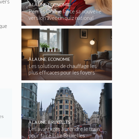
 vers
À LA UNE
,
ECONOMIE
Permis Online lance sa nouvelle
version avec un quiz national
gratuit
 que
À LA UNE
,
ECONOMIE
Les solutions de chauffage les
plus efficaces pour les foyers
belges
es
À LA UNE
,
BRUXELLES
Les avantages à prendre le train
pour faire Lille Bruxelles