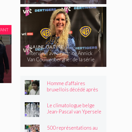
VANT
À LA UNE
,
CULTURE
Interview avec l’actrice Annick
Van Couwenberghe : de la série
télévisée Dertigers au court-
métrage Kasteel
Homme d'affaires
bruxellois décédé après
une altercation dans un
tramway : « Même après
Le climatologue belge
son passage, il souriait
Jean-Pascal van Ypersele
toujours »
exprime sa colère
500 représentations au