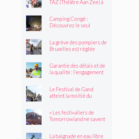
TAZ (Théâtre Aan Zee) à
Ostende
Camping Congé :
Découvrez le seul
camping de Bruxelles cet
été !
La grève des pompiers de
Bruxelles est réglée
Garantie des délais et de
la qualité : l’engagement
du réseau avenir
rénovations
Le Festival de Gand
atteint la moitié du
parcours
« Les festivaliers de
Tomorrowland ne savent
pas toujours quelles
drogues ils achètent !
La baignade en eau libre