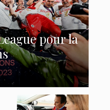
eague pour la
ns