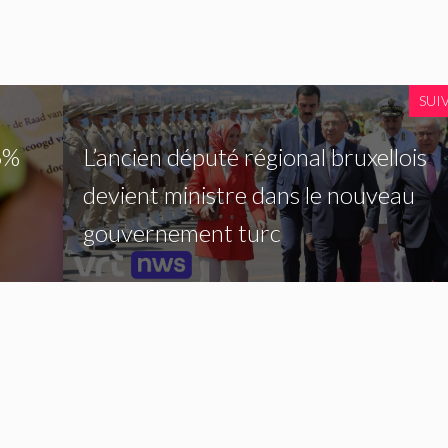
SUI
6%
L’ancien député régional bruxellois
devient ministre dans le nouveau
gouvernement turc