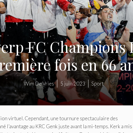
werp FC Champions L
remière fois en 66 a
Wim De Vries
5 juin 2023
Sport
ion virtuel. Cependant, une tournure spectaculaire des
né l’avantage au KRC Genk juste avant la mi-temps. Kerk a mis
e