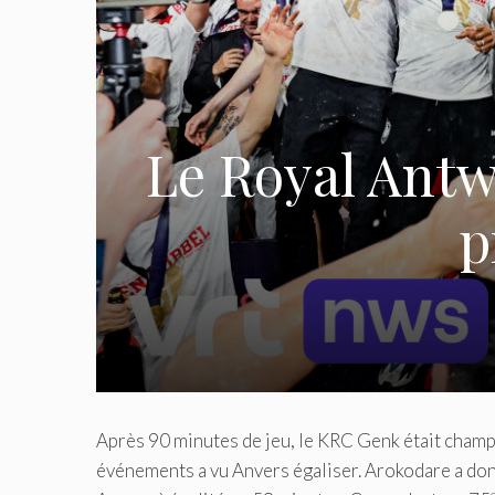
Le Royal Ant
p
Après 90 minutes de jeu, le KRC Genk était champ
événements a vu Anvers égaliser. Arokodare a don