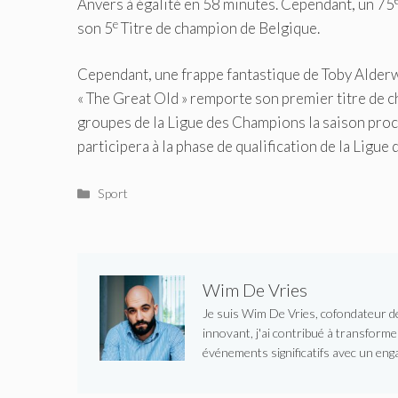
Anvers à égalité en 58 minutes. Cependant, un 75
e
son 5
Titre de champion de Belgique.
Cependant, une frappe fantastique de Toby Alderwe
« The Great Old » remporte son premier titre de c
groupes de la Ligue des Champions la saison pro
participera à la phase de qualification de la Ligu
Catégories
Sport
Wim De Vries
Je suis Wim De Vries, cofondateur de 
innovant, j'ai contribué à transform
événements significatifs avec un enga