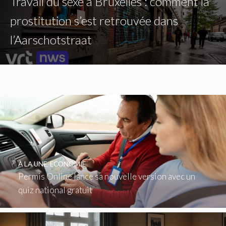
Travail du sexe à Bruxelles : comment la
prostitution s’est retrouvée dans
l’Aarschotstraat
À LA UNE
,
ECONOMIE
Permis Online lance sa nouvelle version avec un
quiz national gratuit