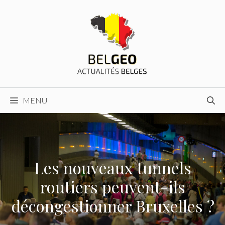
Aller
au
contenu
MENU
Les nouveaux tunnels
routiers peuvent-ils
décongestionner Bruxelles ?