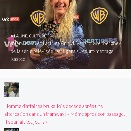
À LA UNE
,
CULTURE
Interview avec l’actrice Annick Van Couwenberghe :
de la série télévisée Dertigers au court-métrage
Kasteel
Homme d'affaires bruxellois décédé après une
altercation dans un tramway : « Même après son passage,
il souriait toujours »