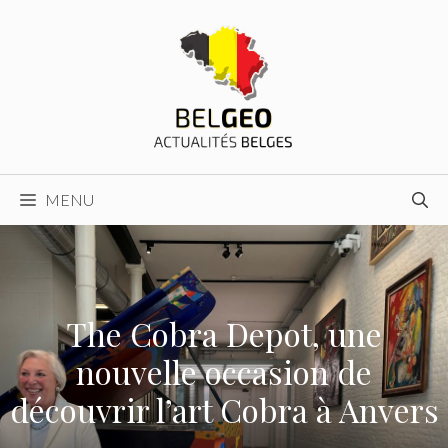
Aller
au
contenu
MENU
The Cobra Depot, une
nouvelle occasion de
découvrir l’art Cobra à Anvers