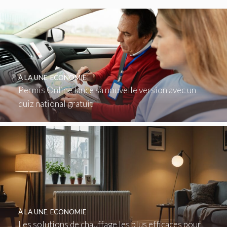
À LA UNE
,
ECONOMIE
Permis Online lance sa nouvelle version avec un
quiz national gratuit
À LA UNE
,
ECONOMIE
Les solutions de chauffage les plus efficaces pour