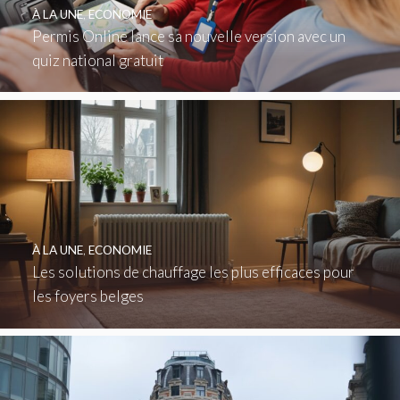
À LA UNE
,
ECONOMIE
Permis Online lance sa nouvelle version avec un
quiz national gratuit
À LA UNE
,
ECONOMIE
Les solutions de chauffage les plus efficaces pour
les foyers belges