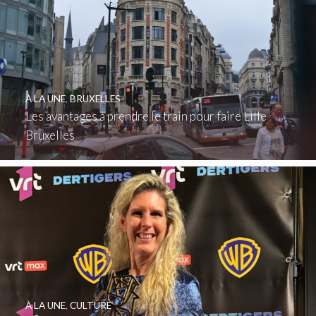
À LA UNE
,
BRUXELLES
Les avantages à prendre le train pour faire Lille
Bruxelles
À LA UNE
,
CULTURE