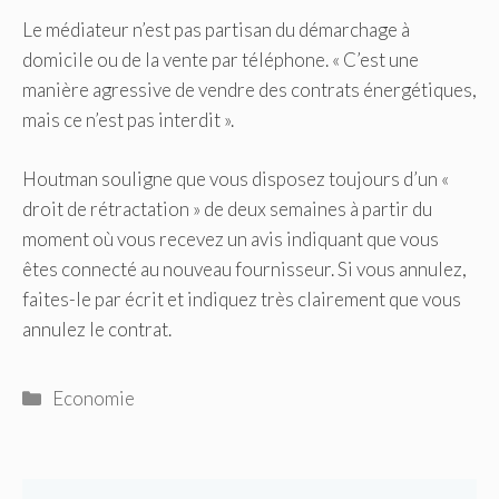
Le médiateur n’est pas partisan du démarchage à
domicile ou de la vente par téléphone. « C’est une
manière agressive de vendre des contrats énergétiques,
mais ce n’est pas interdit ».
Houtman souligne que vous disposez toujours d’un «
droit de rétractation » de deux semaines à partir du
moment où vous recevez un avis indiquant que vous
êtes connecté au nouveau fournisseur. Si vous annulez,
faites-le par écrit et indiquez très clairement que vous
annulez le contrat.
Catégories
Economie