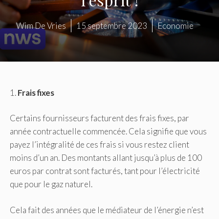
Wim De Vries
15 septembre 2023
Economie
1.
Frais fixes
Certains fournisseurs facturent des frais fixes, par
année contractuelle commencée. Cela signifie que vous
payez l’intégralité de ces frais si vous restez client
moins d’un an. Des montants allant jusqu’à plus de 100
euros par contrat sont facturés, tant pour l’électricité
que pour le gaz naturel.
Cela fait des années que le médiateur de l’énergie n’est