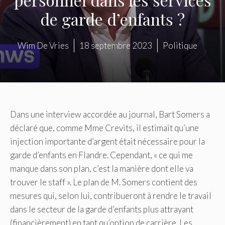
de garde d’enfants ?
Wim De Vries
18 septembre 2023
Politique
Dans une interview accordée au journal, Bart Somers a
déclaré que, comme Mme Crevits, il estimait qu’une
injection importante d’argent était nécessaire pour la
garde d’enfants en Flandre. Cependant, « ce qui me
manque dans son plan, c’est la manière dont elle va
trouver le staff ». Le plan de M. Somers contient des
mesures qui, selon lui, contribueront à rendre le travail
dans le secteur de la garde d’enfants plus attrayant
(financièrement) en tant qu’option de carrière. Les