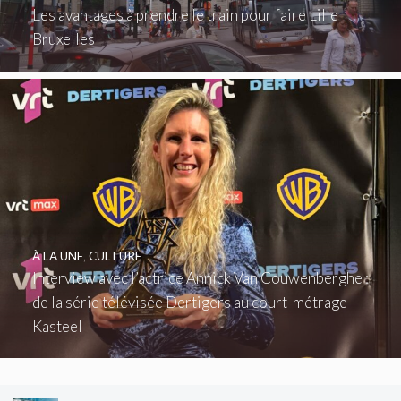
Les avantages à prendre le train pour faire Lille
Bruxelles
À LA UNE
,
CULTURE
Interview avec l’actrice Annick Van Couwenberghe :
de la série télévisée Dertigers au court-métrage
Kasteel