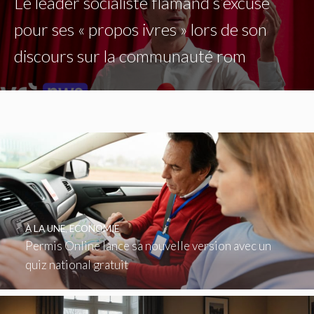
Le leader socialiste flamand s’excuse
pour ses « propos ivres » lors de son
discours sur la communauté rom
À LA UNE
,
ECONOMIE
Permis Online lance sa nouvelle version avec un
quiz national gratuit