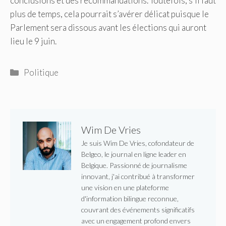
conclusions et des recommandations. Toutefois, s’il faut
plus de temps, cela pourrait s’avérer délicat puisque le
Parlement sera dissous avant les élections qui auront
lieu le 9 juin.
Catégories
Politique
Wim De Vries
Je suis Wim De Vries, cofondateur de
Belgeo, le journal en ligne leader en
Belgique. Passionné de journalisme
innovant, j'ai contribué à transformer
une vision en une plateforme
d'information bilingue reconnue,
couvrant des événements significatifs
avec un engagement profond envers