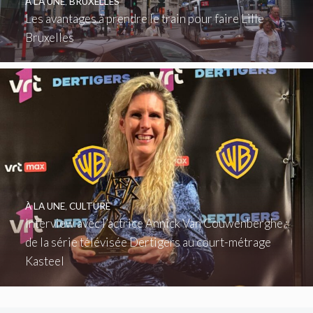
À LA UNE
,
BRUXELLES
Les avantages à prendre le train pour faire Lille
Bruxelles
À LA UNE
,
CULTURE
Interview avec l’actrice Annick Van Couwenberghe :
de la série télévisée Dertigers au court-métrage
Kasteel