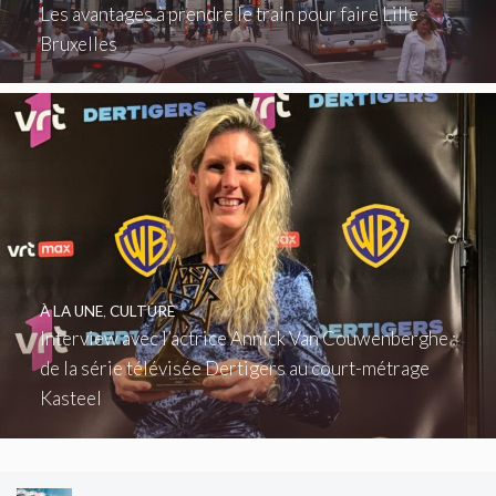
Les avantages à prendre le train pour faire Lille
Bruxelles
À LA UNE
,
CULTURE
Interview avec l’actrice Annick Van Couwenberghe :
de la série télévisée Dertigers au court-métrage
Kasteel