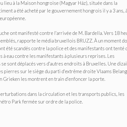
eu lieu à la Maison hongroise (Magyar Ház), située dans la
timent a été acheté par le gouvernement hongrois il y a 3 ans, 
n européenne.
uche ont manifesté contre l'arrivée de M. Bardella. Vers 18 he
ssemblés, rapporte le média bruxellois BRUZZ. À un moment d
nt été scandés contre la police et des manifestants ont tenté 
ns à eau contre les manifestants à plusieurs reprises. Les
 se sont déplacés vers d'autres endroits à Bruxelles. Une diza
es pierres sur le siège du parti d'extrême droite Vlaams Belang
n Grieken les montrent en train d'enfoncer la porte.
turbations dans la circulation et les transports publics, les
 métro Park fermée sur ordre de la police.