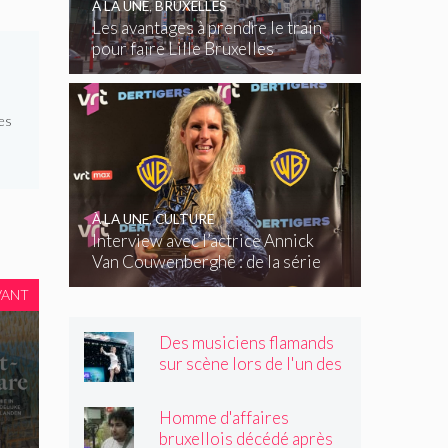
À LA UNE
,
BRUXELLES
Les avantages à prendre le train
pour faire Lille Bruxelles
es
À LA UNE
,
CULTURE
Interview avec l’actrice Annick
Van Couwenberghe : de la série
télévisée Dertigers au court-
VANT
métrage Kasteel
Des musiciens flamands
sur scène lors de l'un des
plus grands festivals de
Wallonie
Homme d'affaires
bruxellois décédé après