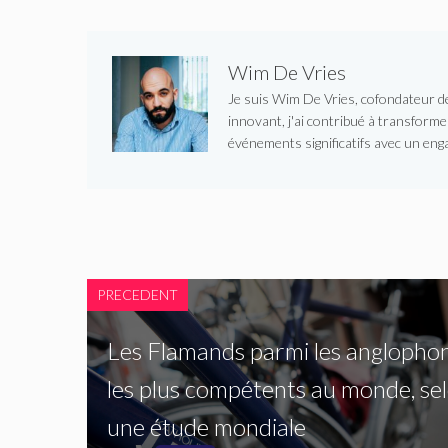
Wim De Vries
Je suis Wim De Vries, cofondateur de 
innovant, j'ai contribué à transform
événements significatifs avec un enga
PRECEDENT
Les Flamands parmi les anglopho
les plus compétents au monde, se
une étude mondiale