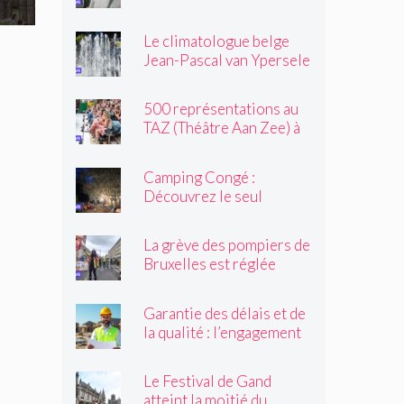
une altercation dans un
tramway : « Même après
Le climatologue belge
son passage, il souriait
Jean-Pascal van Ypersele
toujours »
exprime sa colère
500 représentations au
TAZ (Théâtre Aan Zee) à
Ostende
Camping Congé :
Découvrez le seul
camping de Bruxelles cet
été !
La grève des pompiers de
Bruxelles est réglée
Garantie des délais et de
la qualité : l’engagement
du réseau avenir
rénovations
Le Festival de Gand
atteint la moitié du