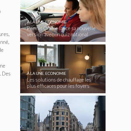
à
À LA UNE
,
ECONOMIE
Permis Online lance sa nouvelle
ures,
version avec un quiz national
gratuit
onné,
de
ine
. Des
À LA UNE
,
ECONOMIE
Les solutions de chauffage les
plus efficaces pour les foyers
belges