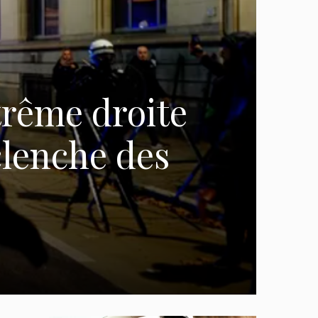
xtrême droite
clenche des