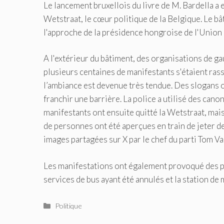
Le lancement bruxellois du livre de M. Bardella a 
Wetstraat, le cœur politique de la Belgique. Le bâ
l'approche de la présidence hongroise de l'Unio
A l'extérieur du bâtiment, des organisations de ga
plusieurs centaines de manifestants s'étaient ra
l’ambiance est devenue très tendue. Des slogans o
franchir une barrière. La police a utilisé des cano
manifestants ont ensuite quitté la Wetstraat, mais
de personnes ont été aperçues en train de jeter d
images partagées sur X par le chef du parti Tom Va
Les manifestations ont également provoqué des per
services de bus ayant été annulés et la station de
Catégories
Politique