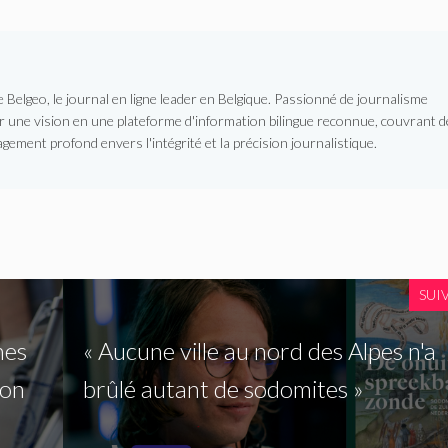
Belgeo, le journal en ligne leader en Belgique. Passionné de journalisme
er une vision en une plateforme d'information bilingue reconnue, couvrant d
gement profond envers l'intégrité et la précision journalistique.
SUI
nes
« Aucune ville au nord des Alpes n'a
lon
brûlé autant de sodomites »