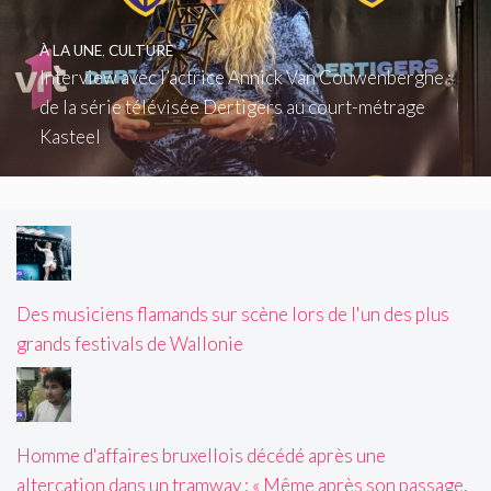
À LA UNE
,
CULTURE
Interview avec l’actrice Annick Van Couwenberghe :
de la série télévisée Dertigers au court-métrage
Kasteel
Des musiciens flamands sur scène lors de l'un des plus
grands festivals de Wallonie
Homme d'affaires bruxellois décédé après une
altercation dans un tramway : « Même après son passage,