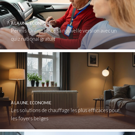
À LA UNE
,
ECONOMIE
Permis Online lance sa nouvelle version avec un
quiz national gratuit
À LA UNE
,
ECONOMIE
Les solutions de chauffage les plus efficaces pour
les foyers belges