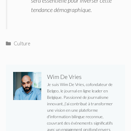
sera essentielle pour inverser cette
tendance démographique.
Catégories
Culture
Wim De Vries
Je suis Wim De Vries, cofondateur de
Belgeo, le journal en ligne leader en
Belgique. Passionné de journalisme
innovant, j'ai contribué à transformer
une vision en une plateforme
d'information bilingue reconnue,
couvrant des événements significatifs
avec un engagement profond envers