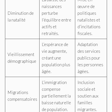
naissances
œuvre de
Diminution de
perturbe
politiques
la natalité
l’équilibre entre
natalistes et
actifs et
d’incitations
retraités.
fiscales.
L’espérance de
Adaptation
vie augmente,
des services
Vieillissement
créant une
publics pour
démographique
population plus
les personnes
âgée.
âgées.
L’immigration
Inclusion
compense
sociale et
Migrations
partiellement la
soutien aux
compensatoires
baisse naturelle
familles
de population.
migrantes.