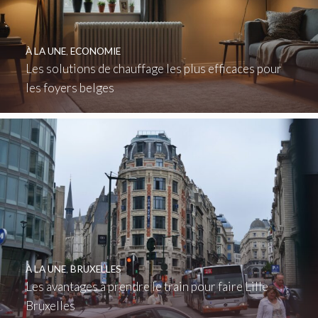
À LA UNE
,
ECONOMIE
Les solutions de chauffage les plus efficaces pour
les foyers belges
À LA UNE
,
BRUXELLES
Les avantages à prendre le train pour faire Lille
Bruxelles