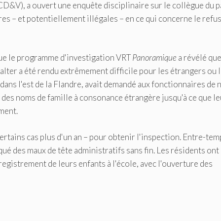
(CD&V), a ouvert une enquête disciplinaire sur le collègue du p
es – et potentiellement illégales – en ce qui concerne le refu
sque le programme d'investigation VRT
Panoramique
a révélé qu
alter a été rendu extrêmement difficile pour les étrangers ou 
 dans l'est de la Flandre, avait demandé aux fonctionnaires de 
 des noms de famille à consonance étrangère jusqu'à ce que le
ment.
ertains cas plus d'un an – pour obtenir l'inspection. Entre-tem
qué des maux de tête administratifs sans fin. Les résidents ont 
registrement de leurs enfants à l'école, avec l'ouverture des