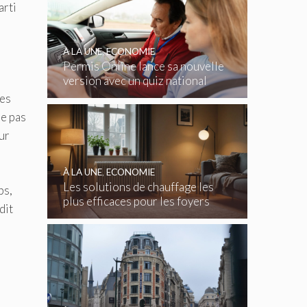
arti
s
À LA UNE
,
ECONOMIE
Permis Online lance sa nouvelle
e
version avec un quiz national
gratuit
les
ne pas
ur
À LA UNE
,
ECONOMIE
Les solutions de chauffage les
ps,
plus efficaces pour les foyers
dit
belges