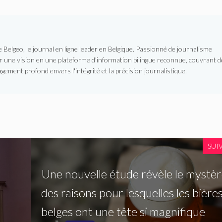
Belgeo, le journal en ligne leader en Belgique. Passionné de journalisme
er une vision en une plateforme d'information bilingue reconnue, couvrant d
gement profond envers l'intégrité et la précision journalistique.
SUI
Une nouvelle étude révèle le mystè
des raisons pour lesquelles les bière
belges ont une tête si magnifique