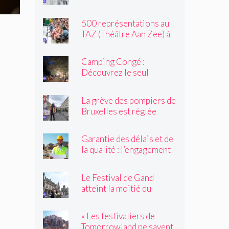
exprime sa colère
500 représentations au
TAZ (Théâtre Aan Zee) à
Ostende
Camping Congé :
Découvrez le seul
camping de Bruxelles cet
été !
La grève des pompiers de
Bruxelles est réglée
Garantie des délais et de
la qualité : l’engagement
du réseau avenir
rénovations
Le Festival de Gand
atteint la moitié du
parcours
« Les festivaliers de
Tomorrowland ne savent