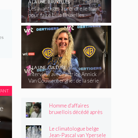
À LA UNE
,
BRUXELLES
Les avantages à prendre le train
pour faire Lille Bruxelles
es
À LA UNE
,
CULTURE
Interview avec l’actrice Annick
Van Couwenberghe : de la série
télévisée Dertigers au court-
VANT
métrage Kasteel
Homme d'affaires
re
bruxellois décédé après
une altercation dans un
s
tramway : « Même après
Le climatologue belge
son passage, il souriait
Jean-Pascal van Ypersele
toujours »