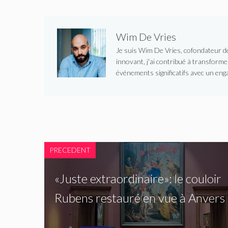
Wim De Vries
Je suis Wim De Vries, cofondateur de 
innovant, j'ai contribué à transform
événements significatifs avec un enga
PRECEDENT
«Juste extraordinaire»: le couloir
Rubens restauré en vue à Anvers