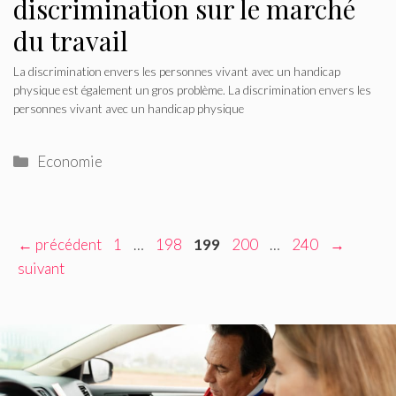
discrimination sur le marché
du travail
La discrimination envers les personnes vivant avec un handicap
physique est également un gros problème. La discrimination envers les
personnes vivant avec un handicap physique
Catégories
Economie
Navigation
Page
Page
Page
Page
Page
←
précédent
1
…
198
199
200
…
240
→
des
suivant
articles