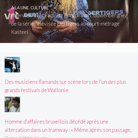
À LA UNE
,
CULTURE
Interview avec l’actrice Annick Van Couwenberghe :
de la série télévisée Dertigers au court-métrage
Kasteel
Des musiciens flamands sur scène lors de l'un des plus
grands festivals de Wallonie
Homme d'affaires bruxellois décédé après une
altercation dans un tramway : « Même après son passage,