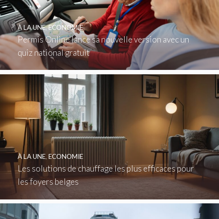
À LA UNE
,
ECONOMIE
Permis Online lance sa nouvelle version avec un
quiz national gratuit
À LA UNE
,
ECONOMIE
Les solutions de chauffage les plus efficaces pour
les foyers belges