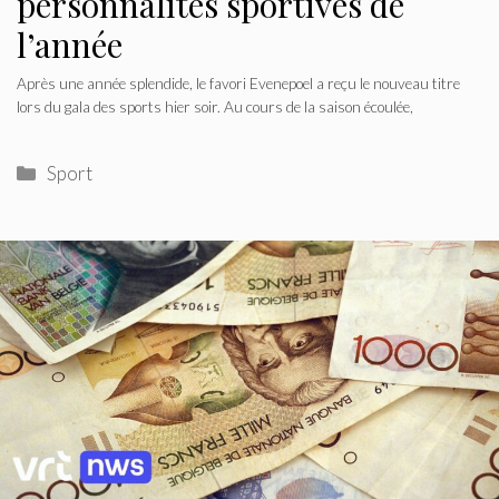
personnalités sportives de
l’année
Après une année splendide, le favori Evenepoel a reçu le nouveau titre
lors du gala des sports hier soir. Au cours de la saison écoulée,
Catégories
Sport