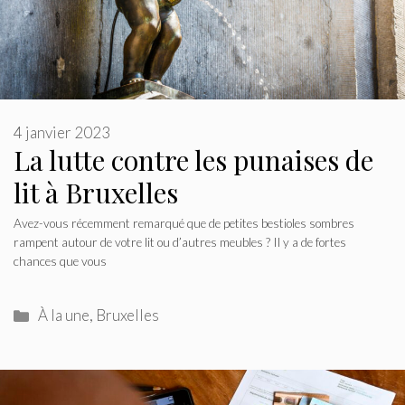
4 janvier 2023
La lutte contre les punaises de
lit à Bruxelles
Avez-vous récemment remarqué que de petites bestioles sombres
rampent autour de votre lit ou d’autres meubles ? Il y a de fortes
chances que vous
Catégories
À la une
,
Bruxelles