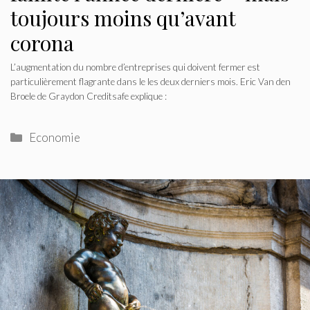
toujours moins qu’avant
corona
L’augmentation du nombre d’entreprises qui doivent fermer est
particulièrement flagrante dans le les deux derniers mois. Eric Van den
Broele de Graydon Creditsafe explique :
Catégories
Economie