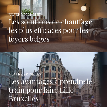
À LA UNE
,
ECONOMIE
Les solutions de chauffage
les plus efficaces pour les
foyers belges
À LA UNE
,
BRUXELLES
Les avantages à prendre le
train pour faire Lille
Bruxelles