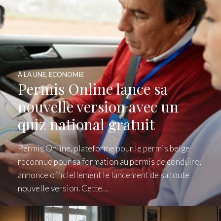
À LA UNE
,
ECONOMIE
Permis Online lance sa
nouvelle version avec un
quiz national gratuit
Permis Online, plateforme pour le permis belge
reconnue pour sa formation au permis de conduire,
annonce officiellement le lancement de sa toute
nouvelle version. Cette…